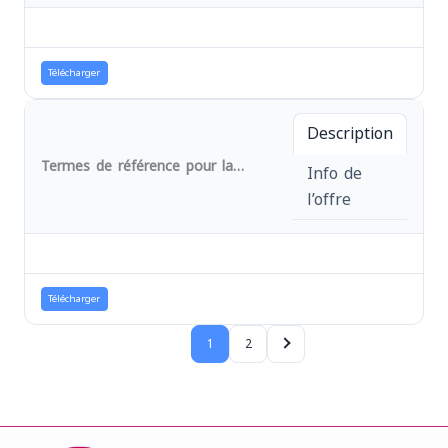
Télécharger
Description
Termes de référence pour la fourniture des matériels et équipements des structures médicales pour le projet d'urgence AA en province du Sud-Kivu RD Congo
Info de
l’offre
Télécharger
1
2