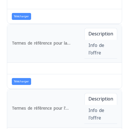
Télécharger
Description
Termes de référence pour la fourniture des fiches sanitaires pour les structures des zones de santé de Lemera et Ruzizi au Sud-Kivu en RDC. Projet : " 6100186 BMZ-ÜH" . Réf. N° 036/RES/BMZ/MEDEOR/AFPDE/2024
Info de
l’offre
Télécharger
Description
Termes de référence pour l'acquisition d'un moulin et une décortiqueuse pour la transformation des produits agricoles dans le projet : " 6100186 BMZ-ÜH ". Réf. N° 032/RES/BMZ/MEDEOR/AFPDE/2024
Info de
l’offre