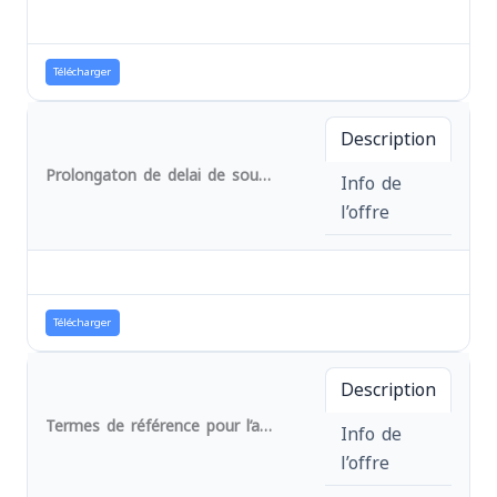
Télécharger
Description
Prolongaton de delai de soumission des offres et addedum au DAO N° 026/RES/BMZ/MEDEOR/AFPDE/2024
Info de
l’offre
Télécharger
Description
Termes de référence pour l’acquisition des Machines de transformation des produits agricoles et machines / matériels pour la production locale d’intrants nutritionnels dans le cadre du projet intitulé : « Amélioration de la santé de mère-enfant grâce au renforcement des structures de santé locales, à l’augmentation de la résilience et à l’amélioration de l’état nutritionnel de la population dans la province du Sud-Kivu, RD Congo ».
Info de
l’offre