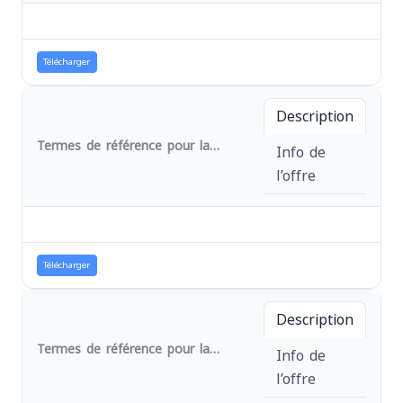
Télécharger
Description
Termes de référence pour la fourniture des fiches sanitaires pour les structures sanitaires de zones de santé de Lemera et Ruzizi, au Sud-Kivu en RD Congo
Info de
l’offre
Télécharger
Description
Termes de référence pour la fourniture des équipements morgues pour le projet d'urgence AA en province du Sud-Kivu,RD Congo AOO Réf. : N°017/URG/AA/MEDEOR/AFPDE/2023
Info de
l’offre