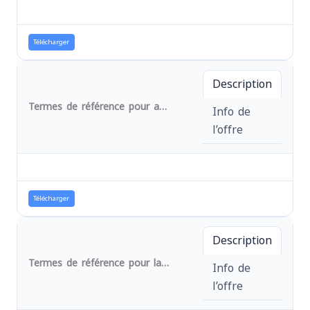
Télécharger
Description
Termes de référence pour achat de cinqs motos tout terrain avec accessoires pour protection pour le projet d'urgence 6100184 en province du Sud-Kivu, RD Congo. " Réf.: N° 034/URG/AA/MEDEOR/AFPDE/2024
Info de
l’offre
Télécharger
Description
Termes de référence pour la fourniture des matériels et équipements des bureaux du bâtiment siège administratif de AFPDE.
Info de
l’offre