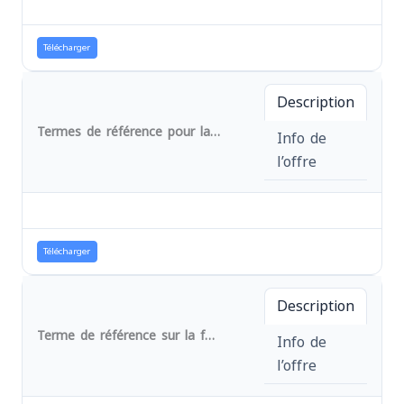
Télécharger
Description
Termes de référence pour la fourniture et l'installation de trois kits solaires pour alimenter en énergie le bureau siège de l'AFPDE ainsi que deux morgues. Réf. N° 033/URG/AA/MEDEOR/AFPDE/2024
Info de
l’offre
Télécharger
Description
Terme de référence sur la fourniture des matériels et équipements d'une structure médicale CH. Réf. N° 029/URG/AA/MEDEOR/AFPDE/2024
Info de
l’offre