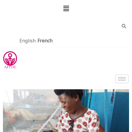
Aller
Menu
au
contenu
English
French