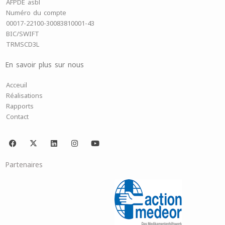
AFPDE asbl
Numéro du compte
00017-22100-30083810001-43
BIC/SWIFT
TRMSCD3L
En savoir plus sur nous
Acceuil
Réalisations
Rapports
Contact
F
X
L
I
Y
a
-
i
n
o
c
t
n
s
u
e
w
k
t
t
Partenaires
b
i
e
a
u
o
t
d
g
b
o
t
i
r
e
k
e
n
a
r
m