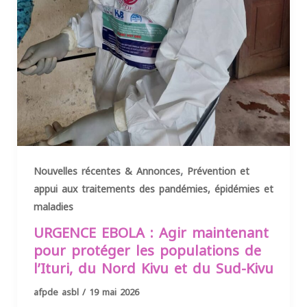
,
Nouvelles récentes & Annonces
Prévention et
appui aux traitements des pandémies, épidémies et
maladies
URGENCE EBOLA : Agir maintenant
pour protéger les populations de
l’Ituri, du Nord Kivu et du Sud-Kivu
afpde asbl
/
19 mai 2026