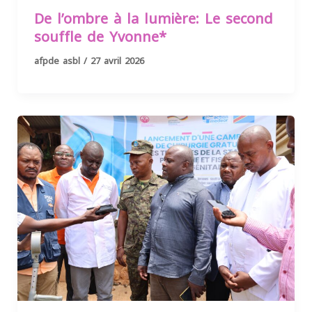
De l’ombre à la lumière: Le second
souffle de Yvonne*
afpde asbl
/
27 avril 2026