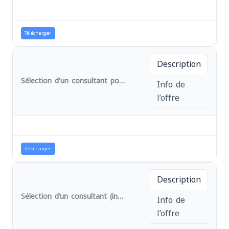
Télécharger
Description
Sélection d'un consultant pour la réalisation des études hydrogéologiques et géophysiques et l'étude à impact environnemental et social
Info de
l’offre
Télécharger
Description
Sélection d’un consultant (individuel) pour l’étude de l’acceptabilité de la réduction de la dose pour la prise en charge de malnutrition aigüe dans la zone de santé de Mwana dans la Province du Sud-Kivu
Info de
l’offre