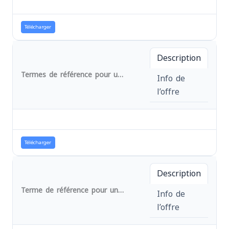
Télécharger
Description
Termes de référence pour un contrat cadre de réalisation des contrôles internes mensuels au sein de l'organisation Association des Femmes pour la Promotion et le Développement Endogène (AFPDE). Réf.: DAO N° 046-B/AFPDE/SK-UV/2026
Info de
l’offre
Télécharger
Description
Terme de référence pour un contrat d’audit institutionnel de l’organisation Association des Femmes pour la Promotion et le Développement Endogène (AFPDE). Réf. : DAO N° 048-B/AFPDE/SK-UV/2026
Info de
l’offre