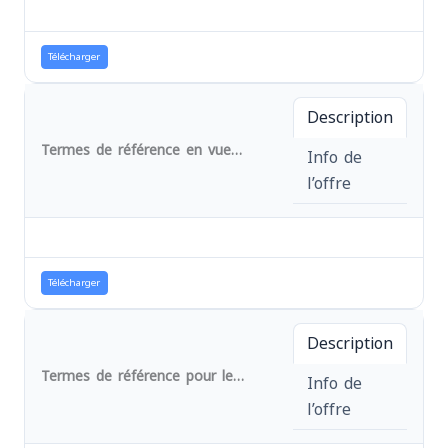
Télécharger
Description
Termes de référence en vue de la sélection d'un(e) consultant(e) pour l'audit des comptes du programme regional d'urgence AA N° 6100184. (DAO N° 039/AA/MEDEOR/AFPDE-SFBSP/2025)
Info de
l’offre
Télécharger
Description
Termes de référence pour le recrutement d’un consultant pour la réélaboration et élaboration des manuels et politiques de gestion de l’AFPDE. Réf.. N° 037/URG/AA/MEDEOR/AFPDE/2024
Info de
l’offre