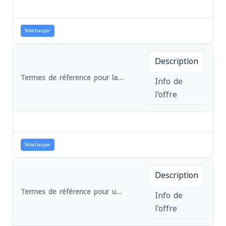
Télécharger
Description
Termes de réference pour la location d'une machine excavatrice dans le cadre du projet intitulé : " Amélioration de la santé mère-enfant grâce au renforcement des structures de santé locales, à l'augmentation de la résilience et à l'amélioration de l'état nutritionnel de la résilience dela population dans la province du Sud-Kivu, RDCongo.
Info de
l’offre
Télécharger
Description
Termes de référence pour un contrat cadre : Recrutement d'un consultant pour l'évaluation des activités du programme régional d'urgence AA Nr.: 6100184
Info de
l’offre