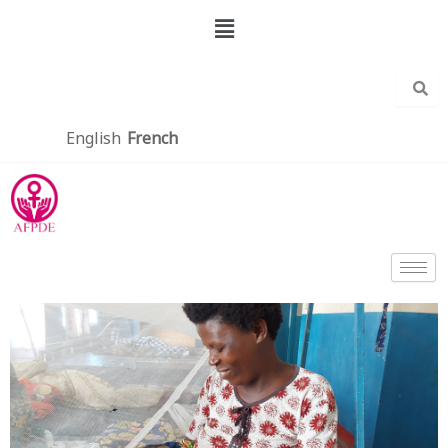
Aller
Menu
au
contenu
English
French