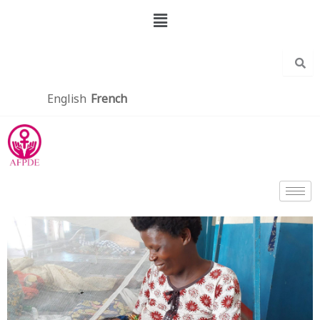
Aller
Menu
au
contenu
English
French