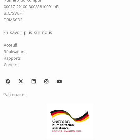
Numéro du compte
00017-22100-30083810001-43
BIC/SWIFT
TRMSCD3L
En savoir plus sur nous
Acceuil
Réalisations
Rapports
Contact
F
X
L
I
Y
a
-
i
n
o
c
t
n
s
u
e
w
k
t
t
Partenaires
b
i
e
a
u
o
t
d
g
b
o
t
i
r
e
k
e
n
a
r
m