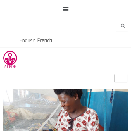
Aller
Menu
au
contenu
English
French