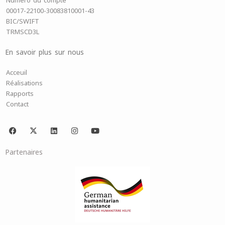
Numéro du compte
00017-22100-30083810001-43
BIC/SWIFT
TRMSCD3L
En savoir plus sur nous
Acceuil
Réalisations
Rapports
Contact
F
X
L
I
Y
a
-
i
n
o
c
t
n
s
u
e
w
k
t
t
Partenaires
b
i
e
a
u
o
t
d
g
b
o
t
i
r
e
k
e
n
a
r
m