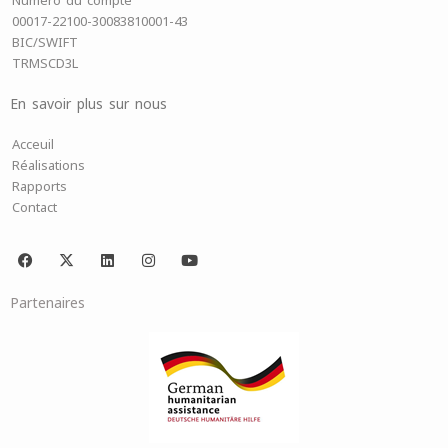
Numéro du compte
00017-22100-30083810001-43
BIC/SWIFT
TRMSCD3L
En savoir plus sur nous
Acceuil
Réalisations
Rapports
Contact
F
X
L
I
Y
a
-
i
n
o
c
t
n
s
u
e
w
k
t
t
Partenaires
b
i
e
a
u
o
t
d
g
b
o
t
i
r
e
k
e
n
a
r
m