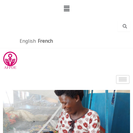
Aller
Menu
au
contenu
English
French