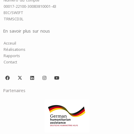
Numéro du compte
00017-22100-30083810001-43
BIC/SWIFT
TRMSCD3L
En savoir plus sur nous
Acceuil
Réalisations
Rapports
Contact
F
X
L
I
Y
a
-
i
n
o
c
t
n
s
u
e
w
k
t
t
Partenaires
b
i
e
a
u
o
t
d
g
b
o
t
i
r
e
k
e
n
a
r
m