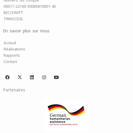
Numéro du compte
00017-22100-30083810001-43
BIC/SWIFT
TRMSCD3L
En savoir plus sur nous
Acceuil
Réalisations
Rapports
Contact
F
X
L
I
Y
a
-
i
n
o
c
t
n
s
u
e
w
k
t
t
Partenaires
b
i
e
a
u
o
t
d
g
b
o
t
i
r
e
k
e
n
a
r
m