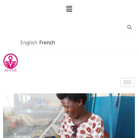
Aller
Menu
au
contenu
English
French