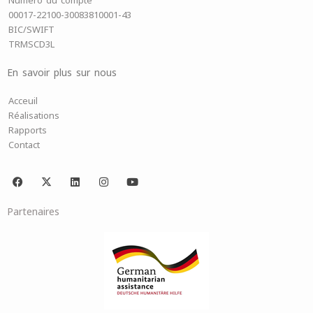
Numéro du compte
00017-22100-30083810001-43
BIC/SWIFT
TRMSCD3L
En savoir plus sur nous
Acceuil
Réalisations
Rapports
Contact
F
X
L
I
Y
a
-
i
n
o
c
t
n
s
u
e
w
k
t
t
Partenaires
b
i
e
a
u
o
t
d
g
b
o
t
i
r
e
k
e
n
a
r
m