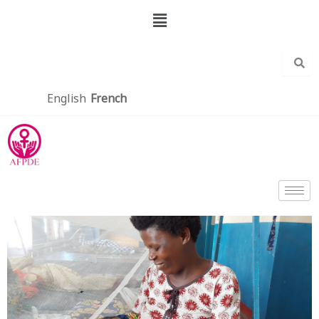
Aller
Menu
au
contenu
English
French