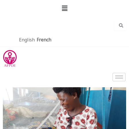
Aller
Menu
au
contenu
English
French