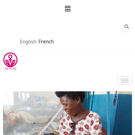
Aller
Menu
au
contenu
English
French