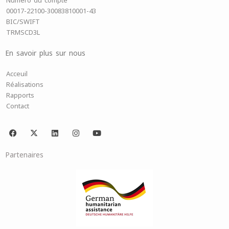
Numéro du compte
00017-22100-30083810001-43
BIC/SWIFT
TRMSCD3L
En savoir plus sur nous
Acceuil
Réalisations
Rapports
Contact
F
X
L
I
Y
a
-
i
n
o
c
t
n
s
u
e
w
k
t
t
Partenaires
b
i
e
a
u
o
t
d
g
b
o
t
i
r
e
k
e
n
a
r
m