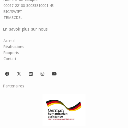
00017-22100-30083810001-43
BIC/SWIFT
TRMSCD3L
En savoir plus sur nous
Acceuil
Réalisations
Rapports
Contact
F
X
L
I
Y
a
-
i
n
o
c
t
n
s
u
e
w
k
t
t
Partenaires
b
i
e
a
u
o
t
d
g
b
o
t
i
r
e
k
e
n
a
r
m