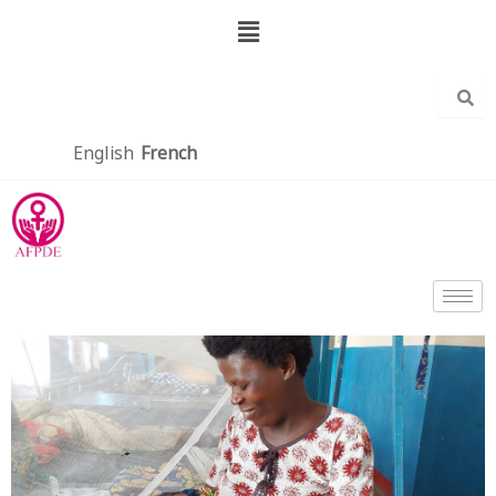
Aller
Menu
au
contenu
English
French