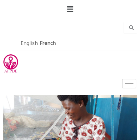
Aller
Menu
au
contenu
English
French