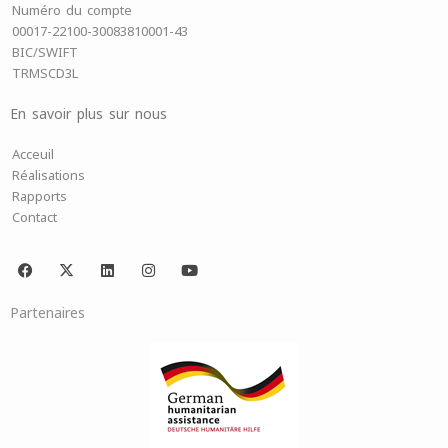
Numéro du compte
00017-22100-30083810001-43
BIC/SWIFT
TRMSCD3L
En savoir plus sur nous
Acceuil
Réalisations
Rapports
Contact
F
X
L
I
Y
a
-
i
n
o
c
t
n
s
u
e
w
k
t
t
Partenaires
b
i
e
a
u
o
t
d
g
b
o
t
i
r
e
k
e
n
a
r
m