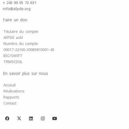
+ 243 99 95 73 631
info@afpde.org
Faire un don
Titulaire du compte
AFPDE asbl
Numéro du compte
00017-22100-30083810001-43
BIC/SWIFT
TRMSCD3L
En savoir plus sur nous
Acceuil
Réalisations
Rapports
Contact
F
X
L
I
Y
a
-
i
n
o
c
t
n
s
u
e
w
k
t
t