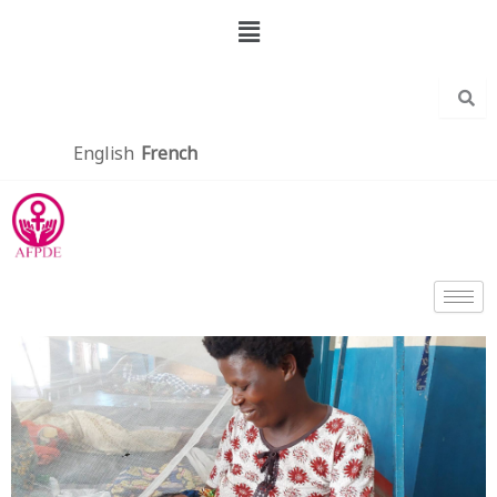
Aller
Menu
au
contenu
English
French