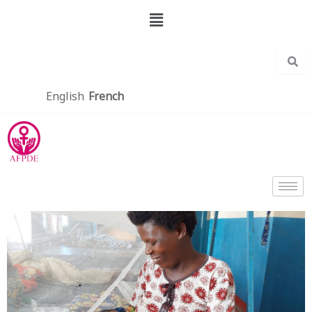
Aller
Menu
au
contenu
English
French