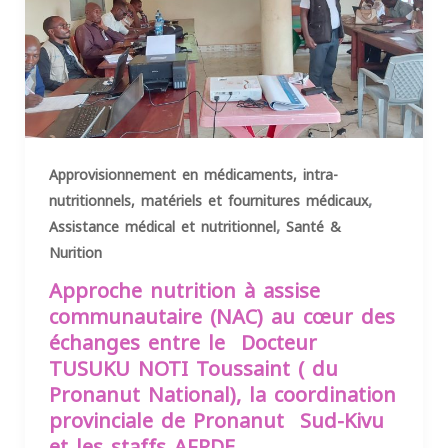
Approvisionnement en médicaments, intra-
,
nutritionnels, matériels et fournitures médicaux
,
Assistance médical et nutritionnel
Santé &
Nurition
Approche nutrition à assise
communautaire (NAC) au cœur des
échanges entre le Docteur
TUSUKU NOTI Toussaint ( du
Pronanut National), la coordination
provinciale de Pronanut Sud-Kivu
et les staffs AFPDE.