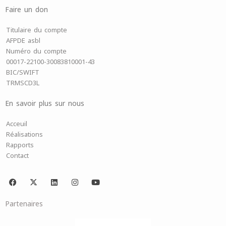
Faire un don
Titulaire du compte
AFPDE asbl
Numéro du compte
00017-22100-30083810001-43
BIC/SWIFT
TRMSCD3L
En savoir plus sur nous
Acceuil
Réalisations
Rapports
Contact
F
X
L
I
Y
a
-
i
n
o
c
t
n
s
u
e
w
k
t
t
Partenaires
b
i
e
a
u
o
t
d
g
b
o
t
i
r
e