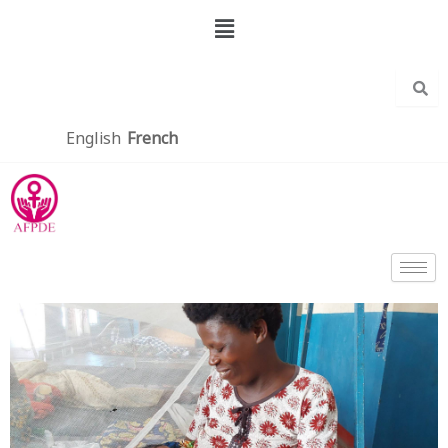
Aller
Menu
au
contenu
English
French