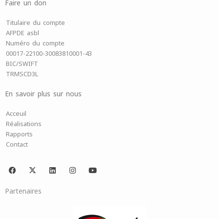
Faire un don
Titulaire du compte
AFPDE asbl
Numéro du compte
00017-22100-30083810001-43
BIC/SWIFT
TRMSCD3L
En savoir plus sur nous
Acceuil
Réalisations
Rapports
Contact
F
X
L
I
Y
a
-
i
n
o
c
t
n
s
u
e
w
k
t
t
Partenaires
b
i
e
a
u
o
t
d
g
b
o
t
i
r
e
k
e
n
a