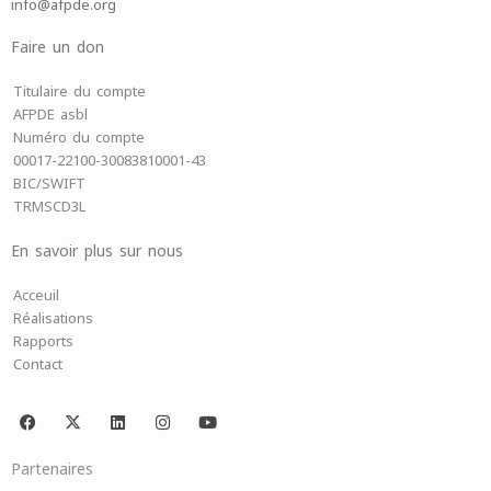
info@afpde.org
Faire un don
Titulaire du compte
AFPDE asbl
Numéro du compte
00017-22100-30083810001-43
BIC/SWIFT
TRMSCD3L
En savoir plus sur nous
Acceuil
Réalisations
Rapports
Contact
F
X
L
I
Y
a
-
i
n
o
c
t
n
s
u
e
w
k
t
t
Partenaires
b
i
e
a
u
o
t
d
g
b