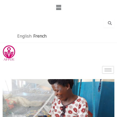
Aller
Menu
au
contenu
English
French