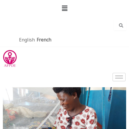
Aller
Menu
au
contenu
English
French