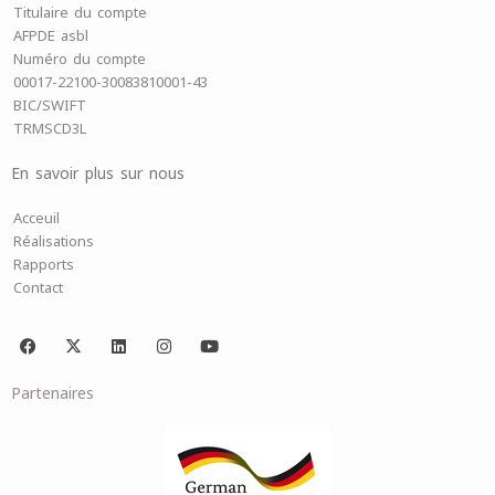
Titulaire du compte
AFPDE asbl
Numéro du compte
00017-22100-30083810001-43
BIC/SWIFT
TRMSCD3L
En savoir plus sur nous
Acceuil
Réalisations
Rapports
Contact
F
X
L
I
Y
a
-
i
n
o
c
t
n
s
u
e
w
k
t
t
Partenaires
b
i
e
a
u
o
t
d
g
b
o
t
i
r
e
k
e
n
a
r
m