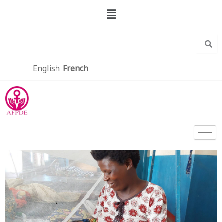
Aller
Menu
au
contenu
English
French