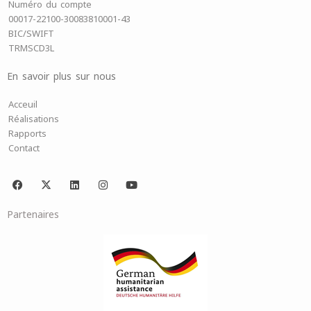
Numéro du compte
00017-22100-30083810001-43
BIC/SWIFT
TRMSCD3L
En savoir plus sur nous
Acceuil
Réalisations
Rapports
Contact
F
X
L
I
Y
a
-
i
n
o
c
t
n
s
u
e
w
k
t
t
Partenaires
b
i
e
a
u
o
t
d
g
b
o
t
i
r
e
k
e
n
a
r
m